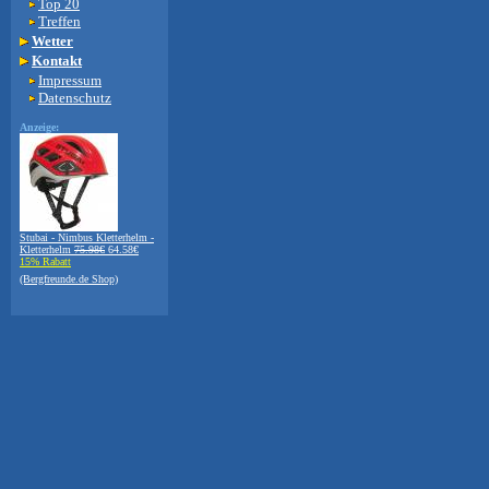
Top 20
Treffen
Wetter
Kontakt
Impressum
Datenschutz
Anzeige:
Stubai - Nimbus Kletterhelm -
Kletterhelm
75.98€
64.58€
15% Rabatt
(Bergfreunde.de Shop)