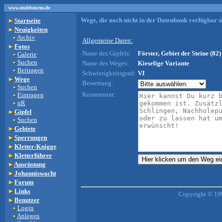
www.teufelsturm.de
Wege, die noch nicht in der Datenbank verfügbar si
Startseite
Neuigkeiten
Archiv
Allgemeine Daten:
Fotos
Name des Gipfels:
Förster, Gebiet der Steine (82)
Galerie
Suchen
Name des Weges:
Kieselige Variante
Beitragen
Schwierigkeitsgrad:
VI
Wege
Bewertung:
Suchen
Kommentar:
Eintragen
nR
Gipfel
Suchen
Gebiete
Sperrungen
Kletter-Knigge
Kletterführer
Ausrüstung
Johanniswacht
Forum
Links
Copyright © 19
Benutzer
Login
Anlegen