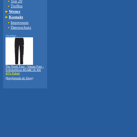
Top 20
Treffen
Wetter
Kontakt
Impressum
Datenschutz
Anzeige:
The North Face - Varuna Pant -
Softshellhose
97.43€
58.46€
40% Rabatt
(Bergfreunde.de Shop)