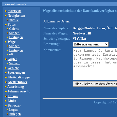
www.teufelsturm.de
Wege, die noch nicht in der Datenbank verfügbar si
Startseite
Neuigkeiten
Archiv
Allgemeine Daten:
Fotos
Name des Gipfels:
Berggießhübler Turm, Östlich
Galerie
Suchen
Name des Weges:
Nordwestriß
Beitragen
Schwierigkeitsgrad:
VI (VIIa)
Wege
Bewertung:
Suchen
Kommentar:
Eintragen
nR
Gipfel
Suchen
Gebiete
Sperrungen
Kletter-Knigge
Kletterführer
Ausrüstung
Johanniswacht
Forum
Links
Copyright © 19
Benutzer
Login
Anlegen