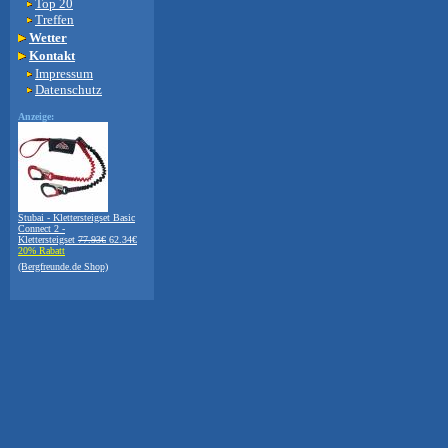
Top 20
Treffen
Wetter
Kontakt
Impressum
Datenschutz
Anzeige:
Stubai - Klettersteigset Basic
Connect 2 -
Klettersteigset
77.93€
62.34€
20% Rabatt
(Bergfreunde.de Shop)