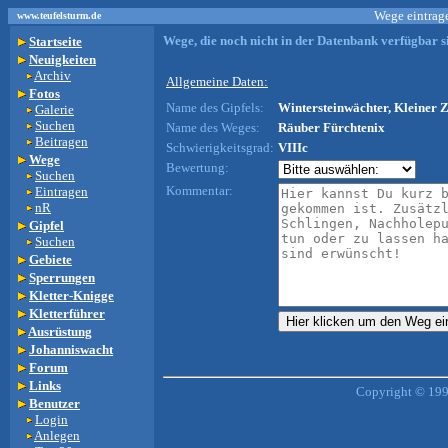
Wege eintrage
www.teufelsturm.de
Wege, die noch nicht in der Datenbank verfügbar si
Startseite
Neuigkeiten
Archiv
Allgemeine Daten:
Fotos
Name des Gipfels:
Wintersteinwächter, Kleiner 
Galerie
Suchen
Name des Weges:
Räuber Fürchtenix
Beitragen
Schwierigkeitsgrad:
VIIIc
Wege
Bewertung:
Suchen
Kommentar:
Eintragen
nR
Gipfel
Suchen
Gebiete
Sperrungen
Kletter-Knigge
Kletterführer
Ausrüstung
Johanniswacht
Forum
Links
Copyright © 199
Benutzer
Login
Anlegen