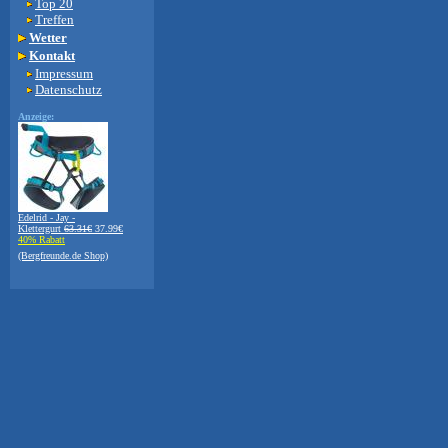
Top 20
Treffen
Wetter
Kontakt
Impressum
Datenschutz
Anzeige:
Edelrid - Jay -
Klettergurt
63.31€
37.99€
40% Rabatt
(Bergfreunde.de Shop)