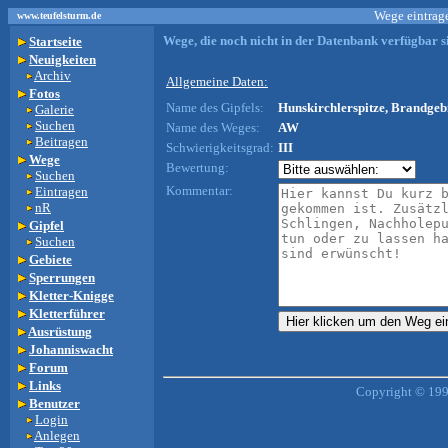
Wege eintrage
www.teufelsturm.de
Wege, die noch nicht in der Datenbank verfügbar si
Startseite
Neuigkeiten
Archiv
Allgemeine Daten:
Fotos
Name des Gipfels:
Hunskirchlerspitze, Brandgebi
Galerie
Suchen
Name des Weges:
AW
Beitragen
Schwierigkeitsgrad:
III
Wege
Bewertung:
Suchen
Kommentar:
Eintragen
nR
Gipfel
Suchen
Gebiete
Sperrungen
Kletter-Knigge
Kletterführer
Ausrüstung
Johanniswacht
Forum
Links
Copyright © 199
Benutzer
Login
Anlegen