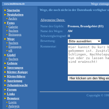
Wege eintrage
www.teufelsturm.de
Wege, die noch nicht in der Datenbank verfügbar si
Startseite
Neuigkeiten
Archiv
Allgemeine Daten:
Fotos
Name des Gipfels:
Promon, Brandgebiet (83)
Galerie
Suchen
Name des Weges:
AW
Beitragen
Schwierigkeitsgrad:
II
Wege
Bewertung:
Suchen
Kommentar:
Eintragen
nR
Gipfel
Suchen
Gebiete
Sperrungen
Kletter-Knigge
Kletterführer
Ausrüstung
Johanniswacht
Forum
Links
Copyright © 199
Benutzer
Login
Anlegen