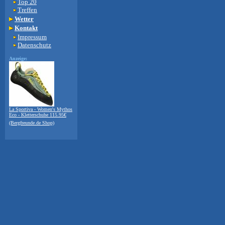
Top 20
Treffen
Wetter
Kontakt
Impressum
Datenschutz
Anzeige:
La Sportiva - Women's Mythos
Eco - Kletterschuhe 115.95€
(Bergfreunde.de Shop)