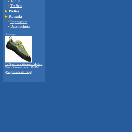
Top 20
Treffen
Wetter
Kontakt
Impressum
Datenschutz
Anzeige:
La Sportiva - Women's Mythos
Eco - Kletterschuhe 115.95€
(Bergfreunde.de Shop)