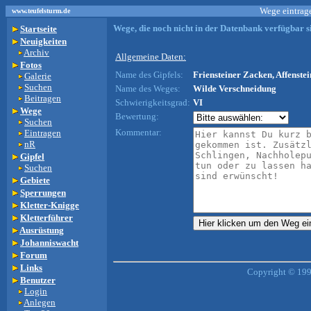
Wege eintrage
www.teufelsturm.de
Wege, die noch nicht in der Datenbank verfügbar si
Startseite
Neuigkeiten
Archiv
Allgemeine Daten:
Fotos
Name des Gipfels:
Friensteiner Zacken, Affenstei
Galerie
Suchen
Name des Weges:
Wilde Verschneidung
Beitragen
Schwierigkeitsgrad:
VI
Wege
Bewertung:
Suchen
Kommentar:
Eintragen
nR
Gipfel
Suchen
Gebiete
Sperrungen
Kletter-Knigge
Kletterführer
Ausrüstung
Johanniswacht
Forum
Links
Copyright © 199
Benutzer
Login
Anlegen