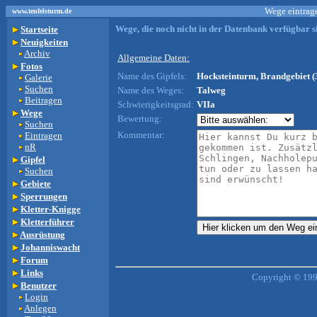
Wege eintrage
www.teufelsturm.de
Wege, die noch nicht in der Datenbank verfügbar si
Startseite
Neuigkeiten
Archiv
Allgemeine Daten:
Fotos
Name des Gipfels:
Hocksteinturm, Brandgebiet (
Galerie
Suchen
Name des Weges:
Talweg
Beitragen
Schwierigkeitsgrad:
VIIa
Wege
Bewertung:
Suchen
Kommentar:
Eintragen
nR
Gipfel
Suchen
Gebiete
Sperrungen
Kletter-Knigge
Kletterführer
Ausrüstung
Johanniswacht
Forum
Links
Copyright © 199
Benutzer
Login
Anlegen