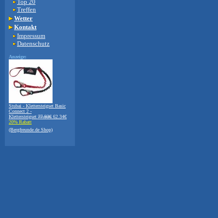
Top 20
Treffen
Wetter
Kontakt
Impressum
Datenschutz
Anzeige:
Stubai - Klettersteigset Basic
Connect 2 -
Klettersteigset
77.93€
62.34€
20% Rabatt
(Bergfreunde.de Shop)