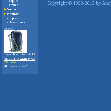
Top 20
Copyright © 1999-2015 by Andre
Treffen
Wetter
Kontakt
Impressum
Datenschutz
Anzeige:
Deuter - Gravity Rock&Roll 30
-
Kletterrucksack
97.43€
77.94€
20% Rabatt
(Bergfreunde.de Shop)