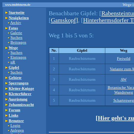
Wege i
www.teufelsturm.de
Benachbarte Gipfel:
[
Rabensteintu
Startseite
Neuigkeiten
[
Gamskopf]
, [
Hinterhermsdorfer 
Archiv
Fotos
Galerie
Weg 1 bis 5 von 5:
Suchen
Beitragen
Wege
Nr.
Gipfel
Weg
Suchen
Eintragen
1
Raubschützturm
Freiwild
nR
Gipfel
2
Raubschützturm
Variante zum 
Suchen
Gebiete
3
Raubschützturm
AW
Sperrungen
Botanische Var
Kletter-Knigge
4
Raubschützturm
Wanderweg
Kletterführer
Ausrüstung
5
Raubschützturm
Schartenweg
Johanniswacht
Forum
Links
[Hier geht's z
Benutzer
Login
Anlegen