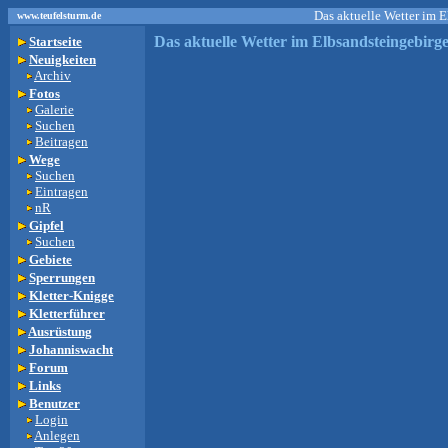
Das aktuelle Wetter im 
www.teufelsturm.de
Das aktuelle Wetter im Elbsandsteingebirg
Startseite
Neuigkeiten
Archiv
Fotos
Galerie
Suchen
Beitragen
Wege
Suchen
Eintragen
nR
Gipfel
Suchen
Gebiete
Sperrungen
Kletter-Knigge
Kletterführer
Ausrüstung
Johanniswacht
Forum
Links
Benutzer
Login
Anlegen