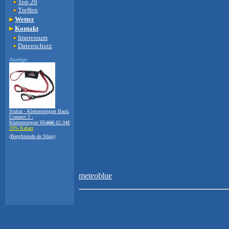
Top 20
Treffen
Wetter
Kontakt
Impressum
Datenschutz
Anzeige:
Stubai - Klettersteigset Basic
Connect 2 -
Klettersteigset
77.93€
62.34€
20% Rabatt
(Bergfreunde.de Shop)
meteoblue