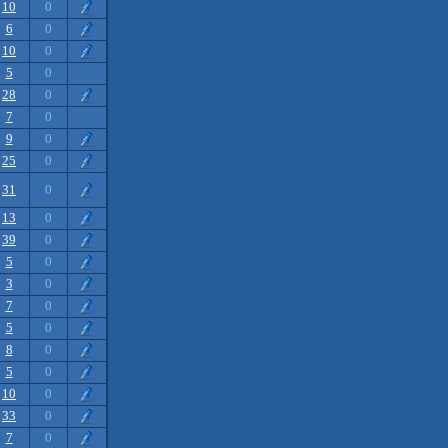
10
0
6
0
10
0
5
0
28
0
7
0
9
0
25
0
31
0
13
0
39
0
5
0
3
0
7
0
5
0
8
0
5
0
10
0
33
0
7
0