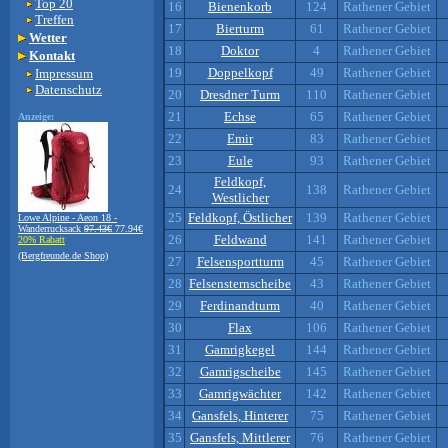
Top 20
16
Bienenkorb
124
Rathener Gebiet
Treffen
17
Bierturm
61
Rathener Gebiet
Wetter
18
Doktor
4
Rathener Gebiet
Kontakt
19
Doppelkopf
49
Rathener Gebiet
Impressum
Datenschutz
20
Dresdner Turm
110
Rathener Gebiet
21
Echse
65
Rathener Gebiet
Anzeige:
22
Emir
83
Rathener Gebiet
23
Eule
93
Rathener Gebiet
Feldkopf,
24
138
Rathener Gebiet
Westlicher
25
Feldkopf, Östlicher
139
Rathener Gebiet
Lowe Alpine - Aeon 18 -
Wanderrucksack
97.43€
77.94€
26
Feldwand
141
Rathener Gebiet
20% Rabatt
(Bergfreunde.de Shop)
27
Felsensportturm
45
Rathener Gebiet
28
Felsensternscheibe
43
Rathener Gebiet
29
Ferdinandturm
40
Rathener Gebiet
30
Flax
106
Rathener Gebiet
31
Gamrigkegel
144
Rathener Gebiet
32
Gamrigscheibe
145
Rathener Gebiet
33
Gamrigwächter
142
Rathener Gebiet
34
Gansfels, Hinterer
75
Rathener Gebiet
35
Gansfels, Mittlerer
76
Rathener Gebiet