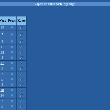
Gipfel im Elbsandsteingebirge
Wege
Fotos
Karte
13
0
7
0
8
0
11
0
13
0
5
0
17
0
6
0
7
0
6
0
5
0
10
0
24
0
7
0
7
0