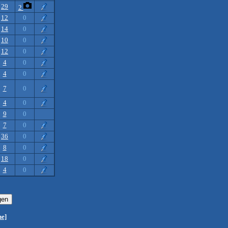
29
2
12
0
14
0
10
0
12
0
4
0
4
0
7
0
4
0
9
0
7
0
36
0
8
0
18
0
4
0
he]