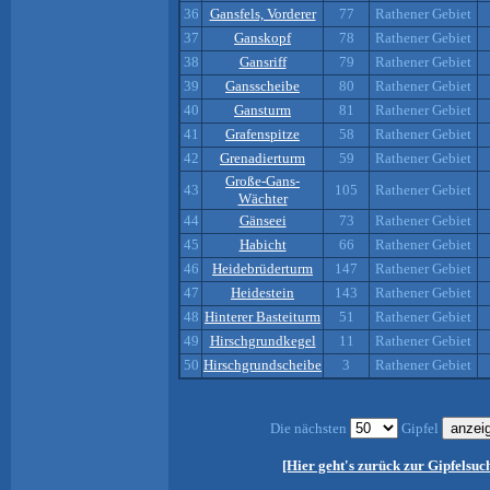
36
Gansfels, Vorderer
77
Rathener Gebiet
37
Ganskopf
78
Rathener Gebiet
38
Gansriff
79
Rathener Gebiet
39
Gansscheibe
80
Rathener Gebiet
40
Gansturm
81
Rathener Gebiet
41
Grafenspitze
58
Rathener Gebiet
42
Grenadierturm
59
Rathener Gebiet
Große-Gans-
43
105
Rathener Gebiet
Wächter
44
Gänseei
73
Rathener Gebiet
45
Habicht
66
Rathener Gebiet
46
Heidebrüderturm
147
Rathener Gebiet
47
Heidestein
143
Rathener Gebiet
48
Hinterer Basteiturm
51
Rathener Gebiet
49
Hirschgrundkegel
11
Rathener Gebiet
50
Hirschgrundscheibe
3
Rathener Gebiet
Die nächsten
Gipfel
[Hier geht's zurück zur Gipfelsuc