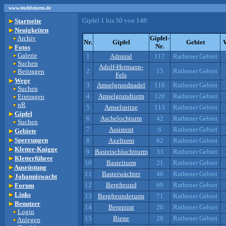
www.teufelsturm.de
Gipfel 1 bis 50 von 148:
Startseite
Neuigkeiten
Archiv
Gipfel-
Nr.
Gipfel
Gebiet
Nr.
Fotos
Galerie
1
Admiral
117
Rathener Gebiet
Suchen
Adolf-Hermann-
2
15
Rathener Gebiet
Beitragen
Fels
Wege
3
Amselgrundnadel
116
Rathener Gebiet
Suchen
4
Amselgrundturm
120
Rathener Gebiet
Eintragen
nR
5
Amselspitze
113
Rathener Gebiet
Gipfel
6
Aschelochturm
42
Rathener Gebiet
Suchen
7
Assistent
6
Rathener Gebiet
Gebiete
Sperrungen
8
Axelturm
62
Rathener Gebiet
Kletter-Knigge
9
Basteischluchtturm
33
Rathener Gebiet
Kletterführer
10
Basteiturm
21
Rathener Gebiet
Ausrüstung
11
Basteiwächter
46
Rathener Gebiet
Johanniswacht
12
Bergfreund
69
Rathener Gebiet
Forum
Links
13
Bergfreundeturm
71
Rathener Gebiet
Benutzer
14
Bergpirat
20
Rathener Gebiet
Login
15
Biene
28
Rathener Gebiet
Anlegen