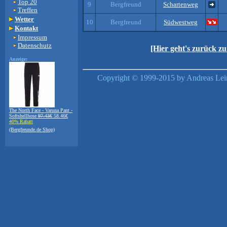
Top 20
9
Bergfreund
Schartenweg
Treffen
Wetter
10
Bergfreund
Südwestweg
Kontakt
Impressum
Datenschutz
[Hier geht's zurück z
Anzeige:
Copyright © 1999-2015 by Andreas Lein
The North Face - Varuna Pant -
Softshellhose
97.43€
58.46€
40% Rabatt
(Bergfreunde.de Shop)