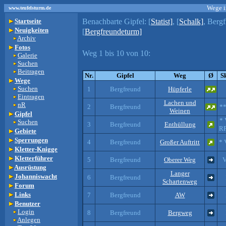
Wege i
www.teufelsturm.de
Benachbarte Gipfel:
[
Statist]
, [
Schalk]
, Bergf
Startseite
Neuigkeiten
[
Bergfreundeturm]
Archiv
Fotos
Weg 1 bis 10 von 10:
Galerie
Suchen
Beitragen
Nr.
Gipfel
Weg
Ø
S
Wege
Suchen
1
Bergfreund
Hüpferle
Eintragen
Lachen und
nR
2
Bergfreund
**
Weinen
Gipfel
* 
Suchen
3
Bergfreund
Enthüllung
RP
Gebiete
Sperrungen
4
Bergfreund
Großer Auftritt
* 
Kletter-Knigge
Kletterführer
5
Bergfreund
Oberer Weg
V
Ausrüstung
Langer
Johanniswacht
6
Bergfreund
Schartenweg
Forum
Links
7
Bergfreund
AW
Benutzer
Login
8
Bergfreund
Bergweg
Anlegen