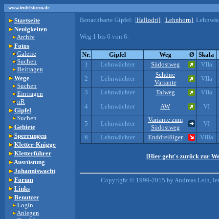
www.teufelsturm.de
Benachbarte Gipfel:
[
Hallodri]
, [
Lehnhorn]
, Lehnwäc
Startseite
Neuigkeiten
Weg 1 bis 6 von 6:
Archiv
Fotos
Galerie
Nr.
Gipfel
Weg
Ø
Skala
Suchen
1
Lehnwächter
Südostweg
VIIa
Beitragen
Schöne
Wege
2
Lehnwächter
VIIa
Variante
Suchen
3
Lehnwächter
Talweg
VIIa
Eintragen
nR
4
Lehnwächter
AW
VI
Gipfel
Suchen
Variante zum
5
Lehnwächter
VI
Gebiete
Südostweg
Sperrungen
6
Lehnwächter
Enddreißiger
VIIIa
Kletter-Knigge
Kletterführer
[Hier geht's zurück zur W
Ausrüstung
Johanniswacht
Forum
Copyright © 1999-2015 by Andreas Lein, le
Links
Benutzer
Login
Anlegen