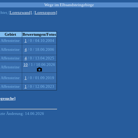
Wege im Elbsandsteingebirge
hter, [
Lorenzwand]
, [
Lorenzsporn]
Gebiet
Bewertungen/Fotos
Affensteine
1
/ 0 / 04.10.2004
Affensteine
4
/ 0 / 18.06.2006
Affensteine
4
/ 0 / 13.04.2025
10
/ 1 / 10.06.2026
Affensteine
Affensteine
1
/ 0 / 01.09.2019
Affensteine
1
/ 0 / 12.06.2023
egesuche]
tzte Änderung: 14.06.2026