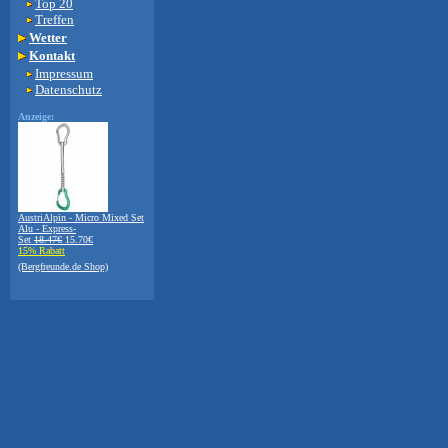
Top 20
Treffen
Wetter
Kontakt
Impressum
Datenschutz
Anzeige:
AustriAlpin - Micro Mixed Set
Alu - Express-
Set
18.47€
15.70€
15% Rabatt
(Bergfreunde.de Shop)