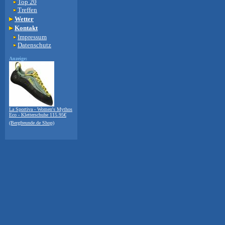
Top 20
Treffen
Wetter
Kontakt
Impressum
Datenschutz
Anzeige:
La Sportiva - Women's Mythos
Eco - Kletterschuhe 115.95€
(Bergfreunde.de Shop)