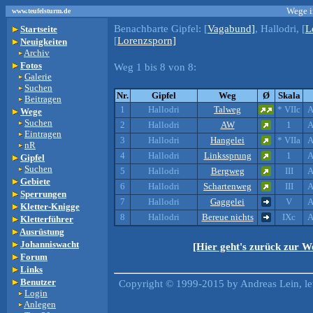
Wege i
www.teufelsturm.de
Benachbarte Gipfel:
[
Vagabund]
, Hallodri, [
L
Startseite
[
Lorenzsporn]
Neuigkeiten
Archiv
Fotos
Weg 1 bis 8 von 8:
Galerie
Suchen
Nr.
Gipfel
Weg
Ø
Skala
Beitragen
1
Hallodri
Talweg
* VIIc
A
Wege
Suchen
2
Hallodri
AW
1
A
Eintragen
3
Hallodri
Hangelei
* VIIa
A
nR
4
Hallodri
Linkssprung
1
A
Gipfel
Suchen
5
Hallodri
Bergweg
III
A
Gebiete
6
Hallodri
Schartenweg
III
A
Sperrungen
7
Hallodri
Gaggelei
V
A
Kletter-Knigge
8
Hallodri
Bereue nichts
IXc
A
Kletterführer
Ausrüstung
Johanniswacht
[Hier geht's zurück zur W
Forum
Links
Benutzer
Copyright © 1999-2015 by Andreas Lein, le
Login
Anlegen