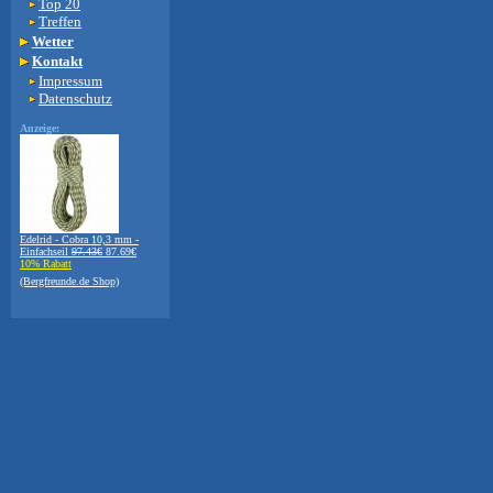
Top 20
Treffen
Wetter
Kontakt
Impressum
Datenschutz
Anzeige:
Edelrid - Cobra 10,3 mm -
Einfachseil
97.43€
87.69€
10% Rabatt
(Bergfreunde.de Shop)