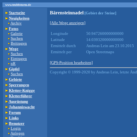
www.teufelsturm.de
Bärensteinnadel
Startseite
[Gebiet der Steine]
Neuigkeiten
[Alle Wege anzeigen]
Archiv
Fotos
Galerie
Longitude
50.947260000000000
Suchen
Latitude
14.039320000000000
Beitragen
Ermittelt durch
Andreas Lein am 23.10.2015
Wege
Ermittelt per
Open Streetmaps
Suchen
Eintragen
[GPS-Position bearbeiten]
nR
Gipfel
Copyright © 1999-2020 by Andreas Lein, letzte Än
Suchen
Gebiete
Sperrungen
Kletter-Knigge
Kletterführer
Ausrüstung
Johanniswacht
Forum
Links
Benutzer
Login
Anlegen