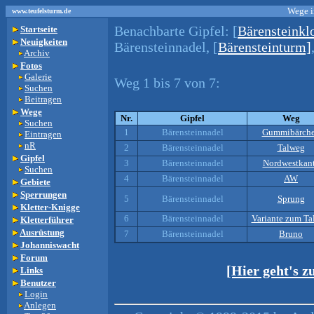
Wege i
www.teufelsturm.de
Benachbarte Gipfel:
[
Bärensteinkl
Startseite
Neuigkeiten
Bärensteinnadel, [
Bärensteinturm]
Archiv
Fotos
Galerie
Weg 1 bis 7 von 7:
Suchen
Beitragen
Wege
Nr.
Gipfel
Weg
Suchen
1
Bärensteinnadel
Gummibärch
Eintragen
nR
2
Bärensteinnadel
Talweg
Gipfel
3
Bärensteinnadel
Nordwestkan
Suchen
4
Bärensteinnadel
AW
Gebiete
Sperrungen
5
Bärensteinnadel
Sprung
Kletter-Knigge
6
Bärensteinnadel
Variante zum Ta
Kletterführer
Ausrüstung
7
Bärensteinnadel
Bruno
Johanniswacht
Forum
[Hier geht's 
Links
Benutzer
Login
Anlegen