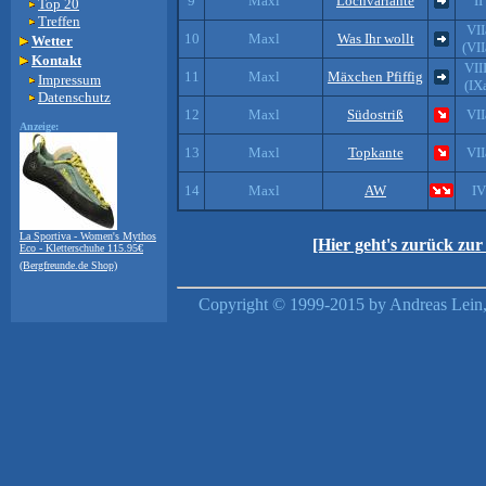
9
Maxl
Lochvariante
II
Top 20
Treffen
VII
10
Maxl
Was Ihr wollt
Wetter
(VII
Kontakt
VII
11
Maxl
Mäxchen Pfiffig
Impressum
(IX
Datenschutz
12
Maxl
Südostriß
VII
Anzeige:
13
Maxl
Topkante
VII
14
Maxl
AW
IV
La Sportiva - Women's Mythos
[Hier geht's zurück zu
Eco - Kletterschuhe 115.95€
(Bergfreunde.de Shop)
Copyright © 1999-2015 by Andreas Lein,