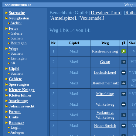
Wege i
www.teufelsturm.de
Benachbarte Gipfel:
[
Dresdner Turm]
, [
Rathe
Startseite
[
Amselspitze]
, [
Vexiernadel]
Neuigkeiten
Archiv
Fotos
Weg 1 bis 14 von 14:
Galerie
Suchen
Beitragen
Nr.
Gipfel
Weg
Ø
Ska
Wege
1
Maxl
Rissfreundeweg
V
Suchen
Eintragen
2
Maxl
Go on
VII
nR
Gipfel
3
Maxl
Lochstickerei
* VI
Suchen
Gebiete
R
4
Maxl
Blauhelmeinsatz
Sperrungen
VII
Kletter-Knigge
5
Maxl
Mittelding
* VI
Kletterführer
Ausrüstung
6
Maxl
Winkelweg
IV
Johanniswacht
Forum
Variante z.
7
Maxl
III
Links
Winkelweg
Benutzer
8
Maxl
Neuer Streich
VI
Login
Anlegen