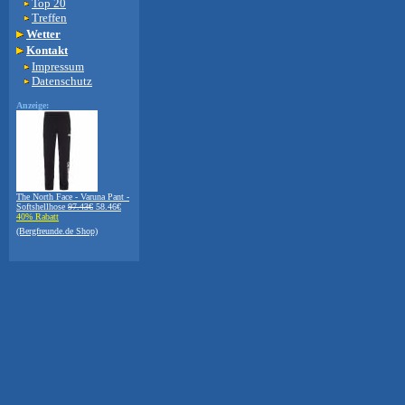
Top 20
Treffen
Wetter
Kontakt
Impressum
Datenschutz
Anzeige:
The North Face - Varuna Pant -
Softshellhose
97.43€
58.46€
40% Rabatt
(Bergfreunde.de Shop)