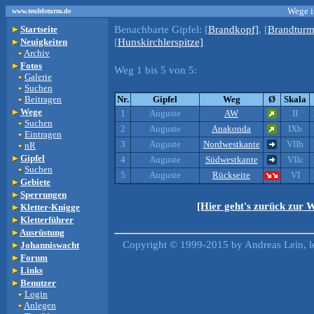
Wege i
www.teufelsturm.de
Benachbarte Gipfel:
[
Brandkopf]
, [
Brandturm
Startseite
[
Hunskirchlerspitze]
Neuigkeiten
Archiv
Fotos
Weg 1 bis 5 von 5:
Galerie
Suchen
Beitragen
Nr.
Gipfel
Weg
Ø
Skala
Wege
1
Auguste
AW
II
Suchen
2
Auguste
Anakonda
IXb
Eintragen
3
Auguste
Nordwestkante
VIIb
nR
Gipfel
4
Auguste
Südwestkante
VIIc
Suchen
5
Auguste
Rückseite
VI
Gebiete
Sperrungen
[Hier geht's zurück zur 
Kletter-Knigge
Kletterführer
Ausrüstung
Copyright © 1999-2015 by Andreas Lein, l
Johanniswacht
Forum
Links
Benutzer
Login
Anlegen