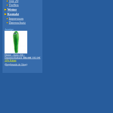
Top 20
Treffen
Wetter
Kontakt
Impressum
Datenschutz
Anzeige:
Deuter - Astro 250 -
Daunenschlafsack
185.16€
166.64€
10% Rabatt
(Bergfreunde.de Shop)