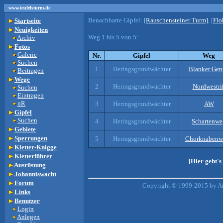
www.teufelsturm.de
Benachbarte Gipfel:
[
Rauschensteiner Turm]
, [
Flo
Startseite
Neuigkeiten
Weg 1 bis 5 von 5:
Archiv
Fotos
Galerie
Nr.
Gipfel
Weg
Suchen
1
Heringsgrundwächter
Blanker Gen
Beitragen
Wege
2
Heringsgrundwächter
Nordwestri
Suchen
Eintragen
nR
3
Heringsgrundwächter
AW
Gipfel
Suchen
4
Heringsgrundwächter
Schartenwe
Gebiete
Sperrungen
5
Heringsgrundwächter
Chorknabenw
Kletter-Knigge
Kletterführer
[Hier geht'
Ausrüstung
Johanniswacht
Forum
Copyright © 1999-2015 by An
Links
Benutzer
Login
Anlegen