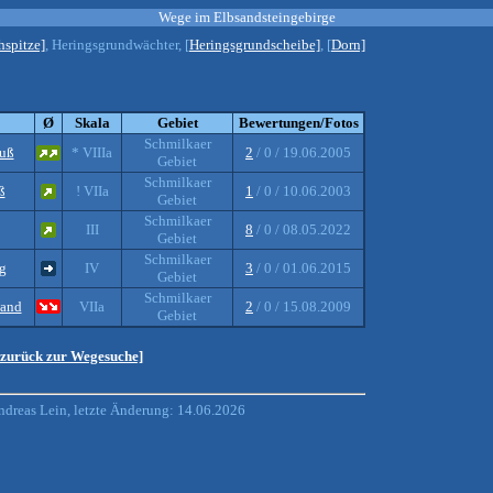
Wege im Elbsandsteingebirge
hspitze]
, Heringsgrundwächter, [
Heringsgrundscheibe]
, [
Dorn]
Ø
Skala
Gebiet
Bewertungen/Fotos
Schmilkaer
uß
* VIIIa
2
/ 0 / 19.06.2005
Gebiet
Schmilkaer
ß
! VIIa
1
/ 0 / 10.06.2003
Gebiet
Schmilkaer
III
8
/ 0 / 08.05.2022
Gebiet
Schmilkaer
g
IV
3
/ 0 / 01.06.2015
Gebiet
Schmilkaer
and
VIIa
2
/ 0 / 15.08.2009
Gebiet
s zurück zur Wegesuche]
dreas Lein, letzte Änderung: 14.06.2026