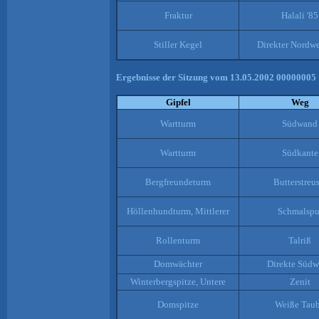
Fraktur
Halali '85
Stiller Kegel
Direkter Nordw
Ergebnisse der Sitzung vom 13.05.2002 00000005
Gipfel
Weg
Wartturm
Südwand
Wartturm
Südkante
Bergfreundeturm
Butterstreus
Höllenhundturm, Mittlerer
Schmalspu
Rollenturm
Talriß
Domwächter
Direkte Süd
Winterbergspitze, Untere
Zenit
Domspitze
Weiße Tau