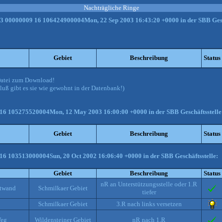
Nachträgliche Ringe
03 00000009 16 106424900004Mon, 22 Sep 2003 16:43:20 +0000 in der SBB Geschä
Gebiet
Beschreibung
Status
-Datei zum Download!
luß gibt es sie wie gewohnt in der Datenbank!)
 16 105275520004Mon, 12 May 2003 16:00:00 +0000 in der SBB Geschäftsstelle
Gebiet
Beschreibung
Status
16 103513000004Sun, 20 Oct 2002 16:06:40 +0000 in der SBB Geschäftsstelle:
Gebiet
Beschreibung
Status
nR an Unterstützungsstelle oder 1.R
stwand
Schmilkaer Gebiet
tiefer
Schmilkaer Gebiet
3.R nach links versetzen
Weg
Wildensteiner Gebiet
nR nach 1.R