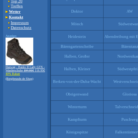
Top 20
Treffen
Doktor
AW
Wetter
Kontakt
Impressum
Mönch
Südwestwa
Datenschutz
Anzeige:
Heidestein
Abendreibung mit 
Bärengartenscheibe
Bärentan
Halben, Großer
Nordwestka
Hanwag - Banks II Lady GTX -
Halben, Kleiner
Südwestpfei
Wanderschuhe
194.91€
116.95€
40% Rabatt
(Bergfreunde.de Shop)
Berken-von-der-Duba-Wacht
Westverschne
Obrigenwand
Gloriosa
Winterturm
Talverschnei
Kampfturm
Puschweg
Königsspitze
Falkentürme