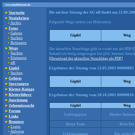
www.teufelsturm.de
Die nächste Sitzung der AG nR findet am 22.09.20
Startseite
Neuigkeiten
Folgende Wege stehen zur Diskussion:
Archiv
Fotos
Galerie
Gipfel
Weg
Suchen
Beitragen
Wege
Die aktuellen Vorschläge gibt es vorab nur als PDF
Suchen
Sobald ich fertig umgezogen bin (d.h. Internet Ansch
Eintragen
[Download der aktuellen Vorschläge als PDF]
nR
Gipfel
Ergebnisse der Sitzung vom 12.05.2003 00000005
Suchen
Gebiete
Gipfel
Weg
Sperrungen
Kletter-Knigge
Kletterführer
Ergebnisse der Sitzung vom 20.10.2002 00000010 
Ausrüstung
Johanniswacht
Gipfel
Weg
Forum
Gerbingspitze
Direkte Südwe
Links
Benutzer
Böser Turm
Böse Fee
Login
Anlegen
Zyklopenmauer
Ein weiter 