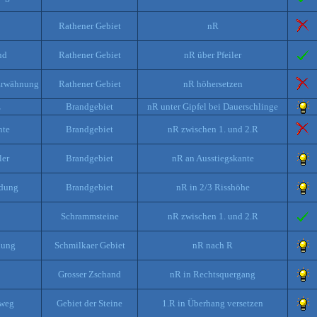
Rathener Gebiet
nR
nd
Rathener Gebiet
nR über Pfeiler
Erwähnung
Rathener Gebiet
nR höhersetzen
z
Brandgebiet
nR unter Gipfel bei Dauerschlinge
nte
Brandgebiet
nR zwischen 1. und 2.R
ler
Brandgebiet
nR an Ausstiegskante
idung
Brandgebiet
nR in 2/3 Risshöhe
Schrammsteine
nR zwischen 1. und 2.R
dung
Schmilkaer Gebiet
nR nach R
Grosser Zschand
nR in Rechtsquergang
rweg
Gebiet der Steine
1.R in Überhang versetzen