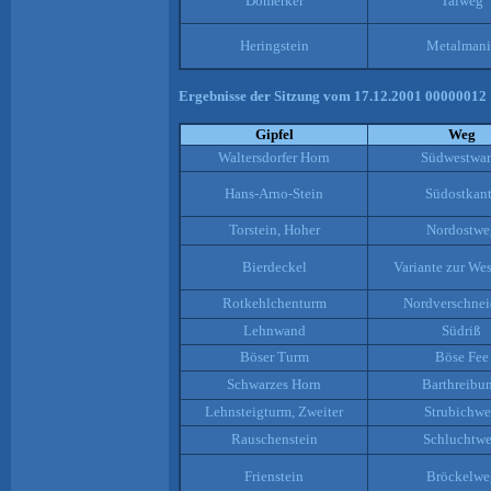
Domerker
Talweg
Heringstein
Metalmani
Ergebnisse der Sitzung vom 17.12.2001 00000012 
Gipfel
Weg
Waltersdorfer Horn
Südwestwa
Hans-Arno-Stein
Südostkan
Torstein, Hoher
Nordostwe
Bierdeckel
Variante zur We
Rotkehlchenturm
Nordverschne
Lehnwand
Südriß
Böser Turm
Böse Fee
Schwarzes Horn
Barthreibu
Lehnsteigturm, Zweiter
Strubichw
Rauschenstein
Schluchtw
Frienstein
Bröckelwe