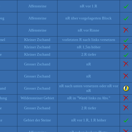
e
Affensteine
nR vor 1.R
weg
Affensteine
nR über vorgelagerten Block
Affensteine
nR vor Rinne
mel
Kleiner Zschand
vorletzten R nach links versetzen
e
Kleiner Zschand
nR 1,5m höher
e
Kleiner Zschand
2.R tiefer
Grosser Zschand
nR
Grosser Zschand
nR
nR nach unten versetzen oder nR vor
wand
Grosser Zschand
nR
dung
Wildensteiner Gebiet
nR in "Wand links zu Abs."
e
Grosser Zschand
2.R tiefer
te
Gebiet der Steine
nR vor 1.R, 1.R höher