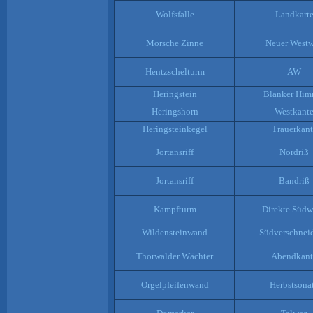
Wolfsfalle
Landkart
Morsche Zinne
Neuer West
Hentzschelturm
AW
Heringstein
Blanker Him
Heringshorn
Westkant
Heringsteinkegel
Trauerkant
Jortansriff
Nordriß
Jortansriff
Bandriß
Kampfturm
Direkte Süd
Wildensteinwand
Südverschnei
Thorwalder Wächter
Abendkant
Orgelpfeifenwand
Herbstsona