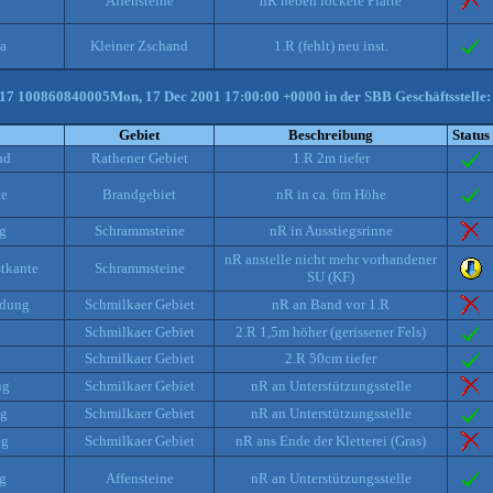
Affensteine
nR neben lockere Platte
a
Kleiner Zschand
1.R (fehlt) neu inst.
17 100860840005Mon, 17 Dec 2001 17:00:00 +0000 in der SBB Geschäftsstelle:
Gebiet
Beschreibung
Status
nd
Rathener Gebiet
1.R 2m tiefer
te
Brandgebiet
nR in ca. 6m Höhe
g
Schrammsteine
nR in Ausstiegsrinne
nR anstelle nicht mehr vorhandener
stkante
Schrammsteine
SU (KF)
idung
Schmilkaer Gebiet
nR an Band vor 1.R
Schmilkaer Gebiet
2.R 1,5m höher (gerissener Fels)
Schmilkaer Gebiet
2.R 50cm tiefer
ng
Schmilkaer Gebiet
nR an Unterstützungsstelle
eg
Schmilkaer Gebiet
nR an Unterstützungsstelle
eg
Schmilkaer Gebiet
nR ans Ende der Kletterei (Gras)
g
Affensteine
nR an Unterstützungsstelle