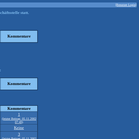
[Benutzer Login]
ftsstelle statt.
Kommentare
:
Kommentare
Kommentare
1
(letzter Beitrag: 05.11.2002
07:49)
Keine
3
(letzter Beitrag: 05.11.2002