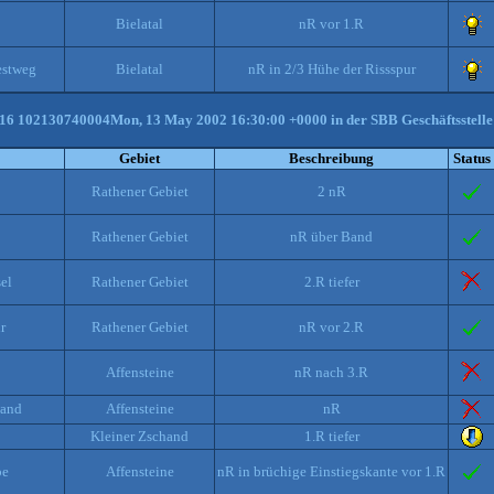
Bielatal
nR vor 1.R
estweg
Bielatal
nR in 2/3 Hühe der Rissspur
 16 102130740004Mon, 13 May 2002 16:30:00 +0000 in der SBB Geschäftsstelle
Gebiet
Beschreibung
Status
Rathener Gebiet
2 nR
Rathener Gebiet
nR über Band
el
Rathener Gebiet
2.R tiefer
r
Rathener Gebiet
nR vor 2.R
Affensteine
nR nach 3.R
wand
Affensteine
nR
Kleiner Zschand
1.R tiefer
be
Affensteine
nR in brüchige Einstiegskante vor 1.R