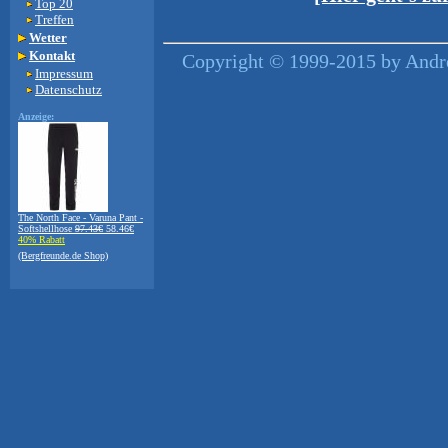
Top 20
Treffen
Wetter
Kontakt
Copyright © 1999-2015 by Andre
Impressum
Datenschutz
Anzeige:
The North Face - Varuna Pant -
Softshellhose
97.43€
58.46€
40% Rabatt
(Bergfreunde.de Shop)