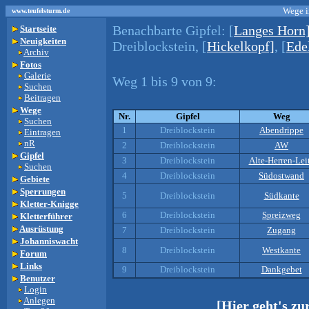
Wege i
www.teufelsturm.de
Benachbarte Gipfel:
[
Langes Horn
Startseite
Neuigkeiten
Dreiblockstein, [
Hickelkopf]
, [
Ede
Archiv
Fotos
Galerie
Weg 1 bis 9 von 9:
Suchen
Beitragen
Wege
Nr.
Gipfel
Weg
Suchen
1
Dreiblockstein
Abendrippe
Eintragen
nR
2
Dreiblockstein
AW
Gipfel
3
Dreiblockstein
Alte-Herren-Lei
Suchen
4
Dreiblockstein
Südostwand
Gebiete
Sperrungen
5
Dreiblockstein
Südkante
Kletter-Knigge
6
Dreiblockstein
Spreizweg
Kletterführer
Ausrüstung
7
Dreiblockstein
Zugang
Johanniswacht
8
Dreiblockstein
Westkante
Forum
Links
9
Dreiblockstein
Dankgebet
Benutzer
Login
Anlegen
[Hier geht's z