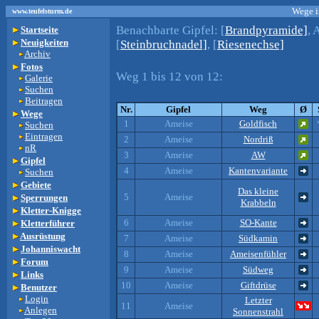
Wege i
www.teufelsturm.de
Benachbarte Gipfel:
[
Brandpyramide]
, 
Startseite
Neuigkeiten
[
Steinbruchnadel]
, [
Riesenechse]
Archiv
Fotos
Weg 1 bis 12 von 12:
Galerie
Suchen
Beitragen
Nr.
Gipfel
Weg
Ø
Wege
1
Ameise
Goldfisch
Suchen
Eintragen
2
Ameise
Nordriß
nR
3
Ameise
AW
Gipfel
4
Ameise
Kantenvariante
Suchen
Gebiete
Das kleine
5
Ameise
Sperrungen
Krabbeln
Kletter-Knigge
6
Ameise
SO-Kante
Kletterführer
Ausrüstung
7
Ameise
Südkamin
Johanniswacht
8
Ameise
Ameisenfühler
Forum
9
Ameise
Südweg
Links
10
Ameise
Giftdrüse
Benutzer
Login
Letzter
11
Ameise
Anlegen
Sonnenstrahl