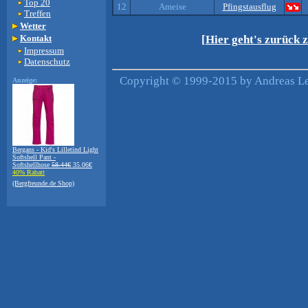
Top 20
12
Ameise
Pfingstausflug
Treffen
Wetter
Kontakt
[Hier geht's zurück 
Impressum
Datenschutz
Copyright © 1999-2015 by Andreas Lei
Anzeige:
Bergans - Kid's Lilletind Light
Softshell Pant -
Softshellhose
58.44€
35.06€
40% Rabatt
(Bergfreunde.de Shop)