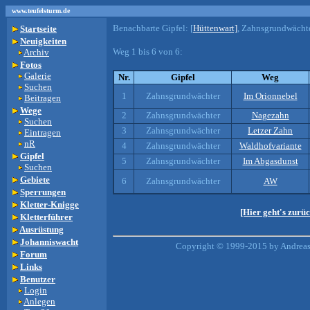
www.teufelsturm.de
Benachbarte Gipfel:
[
Hüttenwart]
, Zahnsgrundwächte
Startseite
Neuigkeiten
Weg 1 bis 6 von 6:
Archiv
Fotos
Galerie
Nr.
Gipfel
Weg
Suchen
1
Zahnsgrundwächter
Im Orionnebel
Beitragen
Wege
2
Zahnsgrundwächter
Nagezahn
Suchen
3
Zahnsgrundwächter
Letzer Zahn
Eintragen
nR
4
Zahnsgrundwächter
Waldhofvariante
Gipfel
5
Zahnsgrundwächter
Im Abgasdunst
Suchen
Gebiete
6
Zahnsgrundwächter
AW
Sperrungen
Kletter-Knigge
[Hier geht's zurü
Kletterführer
Ausrüstung
Johanniswacht
Copyright © 1999-2015 by Andreas 
Forum
Links
Benutzer
Login
Anlegen