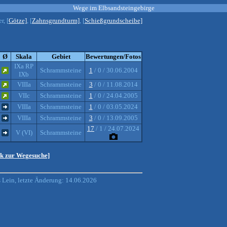
Wege im Elbsandsteingebirge
r, [
Götze]
, [
Zahnsgrundturm]
, [
Schießgrundscheibe]
Ø
Skala
Gebiet
Bewertungen/Fotos
IXa RP
Schrammsteine
1
/ 0 / 30.06.2004
IXb
VIIIa
Schrammsteine
3
/ 0 / 11.08.2014
VIIc
Schrammsteine
1
/ 0 / 24.04.2005
VIIIa
Schrammsteine
1
/ 0 / 03.05.2024
VIIIa
Schrammsteine
3
/ 0 / 13.09.2005
17
/ 1 / 24.07.2024
V (VI)
Schrammsteine
ck zur Wegesuche]
Lein, letzte Änderung: 14.06.2026