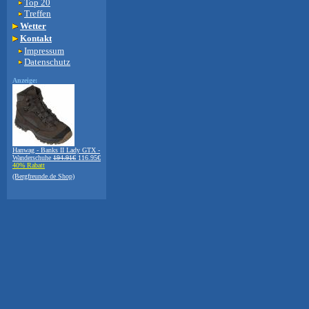
Top 20
Treffen
Wetter
Kontakt
Impressum
Datenschutz
Anzeige:
Hanwag - Banks II Lady GTX -
Wanderschuhe
194.91€
116.95€
40% Rabatt
(Bergfreunde.de Shop)