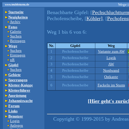
Wege i
www.teufelsturm.de
Benachbarte Gipfel:
[
Pechschluchtturm
Startseite
Neuigkeiten
Pechofenscheibe, [
Köhler]
, [
Pechofens
Archiv
Fotos
Weg 1 bis 6 von 6:
Galerie
Suchen
Beitragen
Nr.
Gipfel
Weg
Wege
Suchen
1
Pechofenscheibe
Variante zum AW
Eintragen
2
Pechofenscheibe
Logik
nR
3
Pechofenscheibe
AW
Gipfel
Suchen
4
Pechofenscheibe
Nordwand
Gebiete
5
Pechofenscheibe
Ostkante
Sperrungen
Kletter-Knigge
6
Pechofenscheibe
Fackeln im Sturm
Kletterführer
Ausrüstung
[Hier geht's zurü
Johanniswacht
Forum
Links
Benutzer
Copyright © 1999-2015 by Andreas 
Login
Anlegen