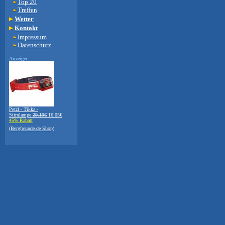
Top 20
Treffen
Wetter
Kontakt
Impressum
Datenschutz
Anzeige:
Petzl - Tikka -
Stirnlampe
29.19€
16.05€
45% Rabatt
(Bergfreunde.de Shop)