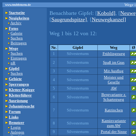
Wege i
www.teufelsturm.de
Benachbarte Gipfel:
[
Kobold]
, [
Neuwe
Startseite
Neuigkeiten
[
Saugrundspitze]
, [
Neuwegkanzel]
Archiv
Fotos
Weg 1 bis 12 von 12:
Galerie
Suchen
Beitragen
Nr.
Gipfel
Weg
Ø
Wege
Suchen
1
Silvesterturm
Frühlingsweg
Eintragen
2
Silvesterturm
Spaß im Gras
nR
Gipfel
3
Silvesterturm
Mit Ausflug
Suchen
Meister und
Gebiete
4
Silvesterturm
Geselle
Sperrungen
5
Silvesterturm
AW
Kletter-Knigge
Bergvariante z.
Kletterführer
6
Silvesterturm
Schartenweg
Ausrüstung
Johanniswacht
7
Silvesterturm
Katrinchen
Forum
Links
Kaminvariante
Benutzer
8
Silvesterturm
zum AW
Login
9
Silvesterturm
Portal der Sinne
Anlegen