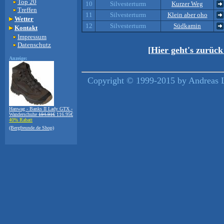
Top 20
10
Silvesterturm
Kurzer Weg
Treffen
11
Silvesterturm
Klein aber oho
Wetter
12
Silvesterturm
Südkamin
Kontakt
Impressum
Datenschutz
[Hier geht's zurüc
Anzeige:
Copyright © 1999-2015 by Andreas L
Hanwag - Banks II Lady GTX -
Wanderschuhe
194.91€
116.95€
40% Rabatt
(Bergfreunde.de Shop)