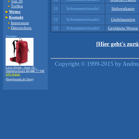
Top 20
Treffen
11
Schrammsteinnadel
Südwestkante
Wetter
Kontakt
12
Schrammsteinnadel
Gipfelausstieg
Impressum
Datenschutz
13
Schrammsteinnadel
Geglättete Wogen
Anzeige:
[Hier geht's zur
Copyright © 1999-2015 by Andreas
Lowe Alpine - Aeon 18 -
Wanderrucksack
97.43€
77.94€
20% Rabatt
(Bergfreunde.de Shop)