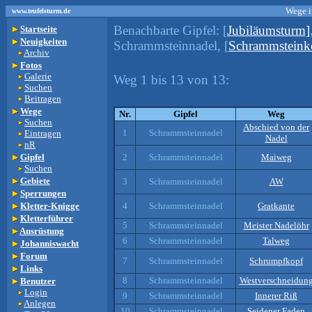
Wege i
www.teufelsturm.de
Benachbarte Gipfel:
[
Jubiläumsturm]
Startseite
Neuigkeiten
Schrammsteinnadel, [
Schrammsteink
Archiv
Fotos
Galerie
Weg 1 bis 13 von 13:
Suchen
Beitragen
Wege
Nr.
Gipfel
Weg
Suchen
Abschied von der
1
Schrammsteinnadel
Eintragen
Nadel
nR
Gipfel
2
Schrammsteinnadel
Maiweg
Suchen
Gebiete
3
Schrammsteinnadel
AW
Sperrungen
Kletter-Knigge
4
Schrammsteinnadel
Gratkante
Kletterführer
5
Schrammsteinnadel
Meister Nadelöhr
Ausrüstung
6
Schrammsteinnadel
Talweg
Johanniswacht
Forum
7
Schrammsteinnadel
Schrumpfkopf
Links
8
Schrammsteinnadel
Westverschneidun
Benutzer
Login
9
Schrammsteinnadel
Innerer Riß
Anlegen
10
Schrammsteinnadel
Seidener Faden