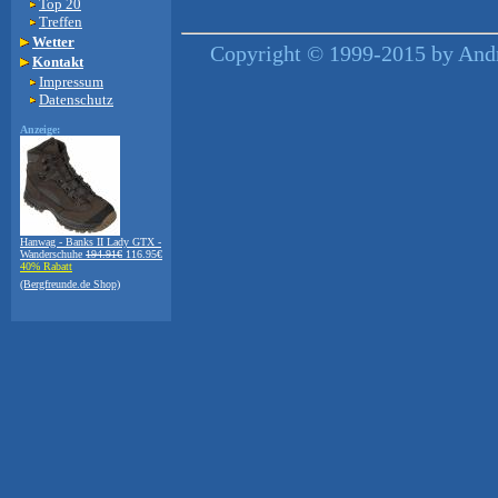
Top 20
Treffen
Wetter
Copyright © 1999-2015 by Andr
Kontakt
Impressum
Datenschutz
Anzeige:
Hanwag - Banks II Lady GTX -
Wanderschuhe
194.91€
116.95€
40% Rabatt
(Bergfreunde.de Shop)