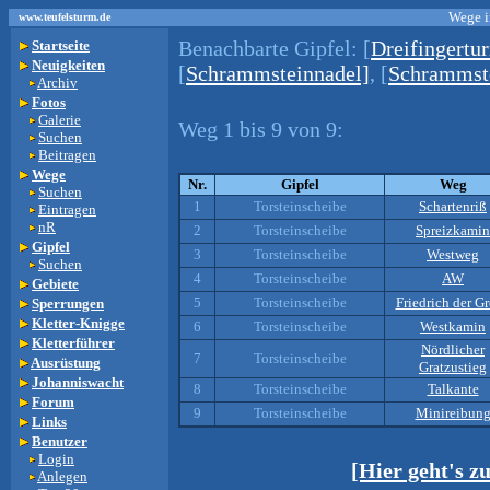
Wege i
www.teufelsturm.de
Benachbarte Gipfel:
[
Dreifingertu
Startseite
Neuigkeiten
[
Schrammsteinnadel]
, [
Schrammst
Archiv
Fotos
Galerie
Weg 1 bis 9 von 9:
Suchen
Beitragen
Wege
Nr.
Gipfel
Weg
Suchen
1
Torsteinscheibe
Schartenriß
Eintragen
nR
2
Torsteinscheibe
Spreizkamin
Gipfel
3
Torsteinscheibe
Westweg
Suchen
4
Torsteinscheibe
AW
Gebiete
5
Torsteinscheibe
Friedrich der G
Sperrungen
Kletter-Knigge
6
Torsteinscheibe
Westkamin
Kletterführer
Nördlicher
7
Torsteinscheibe
Ausrüstung
Gratzustieg
Johanniswacht
8
Torsteinscheibe
Talkante
Forum
9
Torsteinscheibe
Minireibun
Links
Benutzer
Login
[Hier geht's 
Anlegen