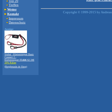
Top 20
Treffen
Wetter
Copyright © 1999-2015 by Andreas 
Kontakt
Impressum
Datenschutz
Anzeige:
Stubai - Klettersteigset Basic
Connect 2 -
Klettersteigset
77.93€
62.34€
20% Rabatt
(Bergfreunde.de Shop)