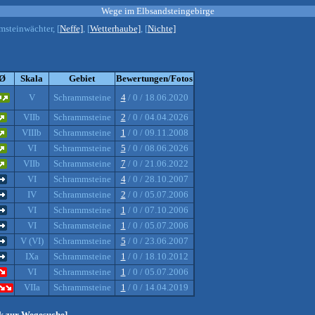
Wege im Elbsandsteingebirge
msteinwächter, [
Neffe]
, [
Wetterhaube]
, [
Nichte]
Ø
Skala
Gebiet
Bewertungen/Fotos
V
Schrammsteine
4
/ 0 / 18.06.2020
VIIb
Schrammsteine
2
/ 0 / 04.04.2026
VIIIb
Schrammsteine
1
/ 0 / 09.11.2008
VI
Schrammsteine
5
/ 0 / 08.06.2026
VIIb
Schrammsteine
7
/ 0 / 21.06.2022
VI
Schrammsteine
4
/ 0 / 28.10.2007
IV
Schrammsteine
2
/ 0 / 05.07.2006
VI
Schrammsteine
1
/ 0 / 07.10.2006
VI
Schrammsteine
1
/ 0 / 05.07.2006
V (VI)
Schrammsteine
5
/ 0 / 23.06.2007
IXa
Schrammsteine
1
/ 0 / 18.10.2012
VI
Schrammsteine
1
/ 0 / 05.07.2006
VIIa
Schrammsteine
1
/ 0 / 14.04.2019
ck zur Wegesuche]