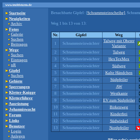
www.teufelsturm.de
Benachbarte Gipfel:
[
Schrammsteinscheibe]
, Schram
Startseite
Neuigkeiten
Weg 1 bis 13 von 13:
Archiv
Fotos
Galerie
Nr.
Gipfel
Weg
Suchen
Talweg mit Oberer
1
Schrammsteinwächter
Beitragen
Variante
Wege
2
Schrammsteinwächter
Talweg
Suchen
3
Schrammsteinwächter
HexTexMex
Eintragen
nR
4
Schrammsteinwächter
Südweg
Gipfel
5
Schrammsteinwächter
Kalte Händchen
Suchen
6
Schrammsteinwächter
Südpfeiler
Gebiete
7
Schrammsteinwächter
AW
Sperrungen
Kletter-Knigge
8
Schrammsteinwächter
Westkante
Kletterführer
9
Schrammsteinwächter
EV zum Südpfeiler
Ausrüstung
10
Schrammsteinwächter
Birkenweg
Johanniswacht
11
Schrammsteinwächter
Kinderfrei
Forum
Links
12
Schrammsteinwächter
Südwinkel
Benutzer
13
Schrammsteinwächter
Nordpfeiler
Login
Anlegen
[Hier geht's zurü