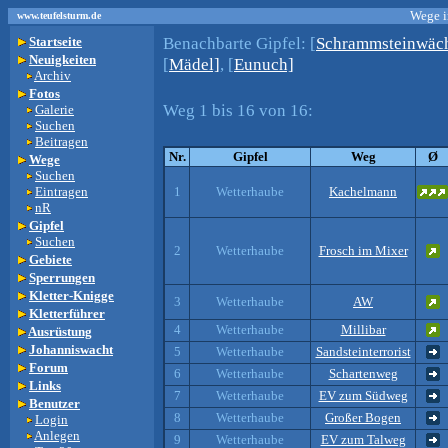
Wege i
www.teufelsturm.de
Benachbarte Gipfel:
[
Schrammsteinwäch
Startseite
Neuigkeiten
[
Mädel]
, [
Eunuch]
Archiv
Fotos
Weg 1 bis 16 von 16:
Galerie
Suchen
Beitragen
Nr.
Gipfel
Weg
Ø
Wege
Suchen
Eintragen
1
Wetterhaube
Kachelmann
nR
Gipfel
Suchen
2
Wetterhaube
Frosch im Mixer
Gebiete
Sperrungen
Kletter-Knigge
3
Wetterhaube
AW
Kletterführer
4
Wetterhaube
Millibar
Ausrüstung
Johanniswacht
5
Wetterhaube
Sandsteinterrorist
Forum
6
Wetterhaube
Schartenweg
Links
7
Wetterhaube
EV zum Südweg
Benutzer
8
Wetterhaube
Großer Bogen
Login
Anlegen
9
Wetterhaube
EV zum Talweg