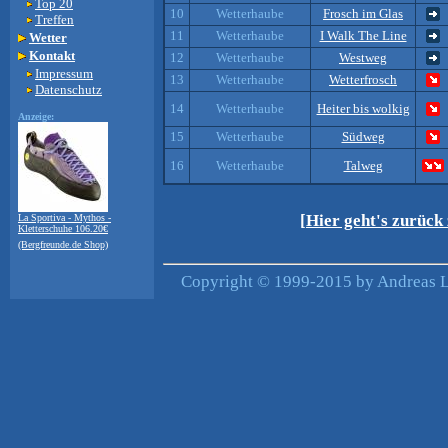
Top 20
10
Wetterhaube
Frosch im Glas
Treffen
11
Wetterhaube
I Walk The Line
Wetter
Kontakt
12
Wetterhaube
Westweg
Impressum
13
Wetterhaube
Wetterfrosch
Datenschutz
14
Wetterhaube
Heiter bis wolkig
Anzeige:
15
Wetterhaube
Südweg
16
Wetterhaube
Talweg
[Hier geht's zurück
La Sportiva - Mythos -
Kletterschuhe 106.20€
(Bergfreunde.de Shop)
Copyright © 1999-2015 by Andreas Le