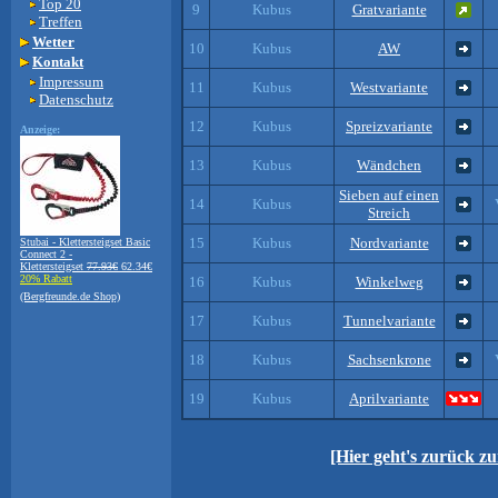
Top 20
9
Kubus
Gratvariante
Treffen
Wetter
10
Kubus
AW
Kontakt
Impressum
11
Kubus
Westvariante
Datenschutz
12
Kubus
Spreizvariante
Anzeige:
13
Kubus
Wändchen
Sieben auf einen
14
Kubus
Streich
15
Kubus
Nordvariante
Stubai - Klettersteigset Basic
Connect 2 -
Klettersteigset
77.93€
62.34€
20% Rabatt
16
Kubus
Winkelweg
(Bergfreunde.de Shop)
17
Kubus
Tunnelvariante
18
Kubus
Sachsenkrone
19
Kubus
Aprilvariante
[Hier geht's zurück z