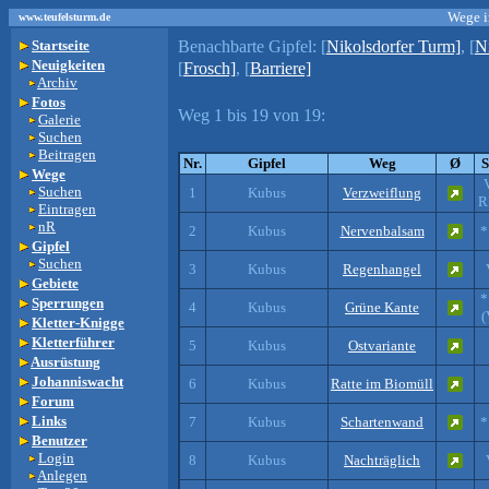
Wege i
www.teufelsturm.de
Benachbarte Gipfel:
[
Nikolsdorfer Turm]
, [
N
Startseite
Neuigkeiten
[
Frosch]
, [
Barriere]
Archiv
Fotos
Weg 1 bis 19 von 19:
Galerie
Suchen
Beitragen
Nr.
Gipfel
Weg
Ø
S
Wege
Suchen
1
Kubus
Verzweiflung
R
Eintragen
nR
2
Kubus
Nervenbalsam
*
Gipfel
Suchen
3
Kubus
Regenhangel
Gebiete
*
Sperrungen
4
Kubus
Grüne Kante
(
Kletter-Knigge
Kletterführer
5
Kubus
Ostvariante
Ausrüstung
Johanniswacht
6
Kubus
Ratte im Biomüll
Forum
Links
7
Kubus
Schartenwand
*
Benutzer
Login
8
Kubus
Nachträglich
Anlegen