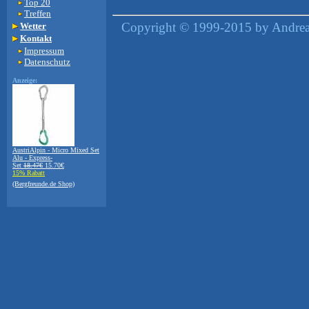
Top 20
Treffen
Copyright © 1999-2015 by Andreas
Wetter
Kontakt
Impressum
Datenschutz
Anzeige:
AustriAlpin - Micro Mixed Set
Alu - Express-
Set
18.47€
15.70€
15% Rabatt
(Bergfreunde.de Shop)