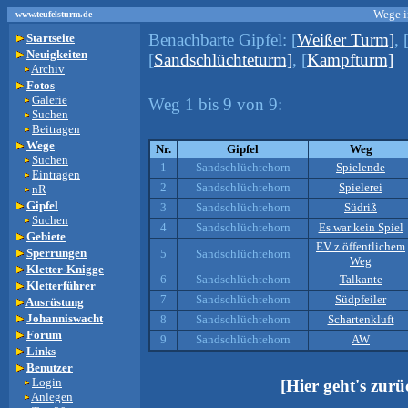
Wege i
www.teufelsturm.de
Benachbarte Gipfel:
[
Weißer Turm]
, 
Startseite
Neuigkeiten
[
Sandschlüchteturm]
, [
Kampfturm]
Archiv
Fotos
Galerie
Weg 1 bis 9 von 9:
Suchen
Beitragen
Wege
Nr.
Gipfel
Weg
Suchen
1
Sandschlüchtehorn
Spielende
Eintragen
2
Sandschlüchtehorn
Spielerei
nR
Gipfel
3
Sandschlüchtehorn
Südriß
Suchen
4
Sandschlüchtehorn
Es war kein Spiel
Gebiete
EV z öffentlichem
Sperrungen
5
Sandschlüchtehorn
Weg
Kletter-Knigge
6
Sandschlüchtehorn
Talkante
Kletterführer
7
Sandschlüchtehorn
Südpfeiler
Ausrüstung
Johanniswacht
8
Sandschlüchtehorn
Schartenkluft
Forum
9
Sandschlüchtehorn
AW
Links
Benutzer
Login
[Hier geht's zur
Anlegen