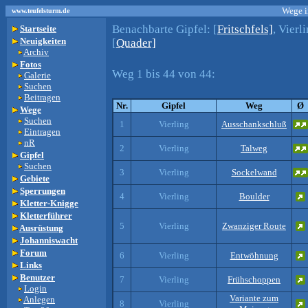
Wege i
www.teufelsturm.de
Benachbarte Gipfel:
[
Fritschfels]
, Vierli
Startseite
Neuigkeiten
[
Quader]
Archiv
Fotos
Weg 1 bis 44 von 44:
Galerie
Suchen
Beitragen
Nr.
Gipfel
Weg
Ø
Wege
Suchen
1
Vierling
Ausschankschluß
Eintragen
nR
2
Vierling
Talweg
Gipfel
Suchen
3
Vierling
Sockelwand
Gebiete
Sperrungen
4
Vierling
Boulder
Kletter-Knigge
Kletterführer
5
Vierling
Zwanziger Route
Ausrüstung
Johanniswacht
Forum
6
Vierling
Entwöhnung
Links
Benutzer
7
Vierling
Frühschoppen
Login
Variante zum
Anlegen
8
Vierling