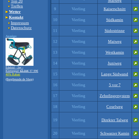
Maiweg
Top 20
Treffen
9
Vierling
Kaiserschnitt
Wetter
Kontakt
10
Vierling
Südkamin
Impressum
Datenschutz
11
Vierling
Südostrinne
Anzeige:
12
Vierling
Maiweg
13
Vierling
Westkamin
14
Vierling
Juniweg
Edelrid - Jay -
Klettergurt
63.31€
37.99€
15
Vierling
Lange Südwand
40% Rabatt
(Bergfreunde.de Shop)
16
Vierling
5 vor 7
17
Vierling
Zehnfingersystem
18
Vierling
Coselweg
19
Vierling
Direkter Talweg
20
Vierling
Schwarzer Kamin