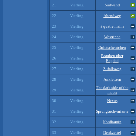
21
Vierling
Südwand
22
Vierling
Abendweg
23
Vierling
á quatre mains
24
Vierling
Westrinne
25
Vierling
Quietschentchen
Bomben über
26
Vierling
Bagdad
27
Vierling
Zufallsweg
28
Vierling
Anklettern
The dark side of the
29
Vierling
moon
30
Vierling
Nexus
31
Vierling
Sprungtuchvariante
32
Vierling
Nordkamin
33
Vierling
Denkzettel