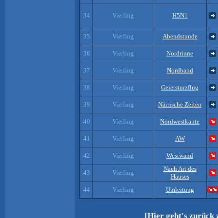
34
Vierling
H5N1
35
Vierling
Abendstunde
36
Vierling
Nordrinne
37
Vierling
Nordband
38
Vierling
Geiersturzflug
39
Vierling
Närrische Zeiten
40
Vierling
Nordwestkante
41
Vierling
AW
42
Vierling
Westwand
Nach Art des
43
Vierling
Hauses
44
Vierling
Umleitung
[Hier geht's zurück