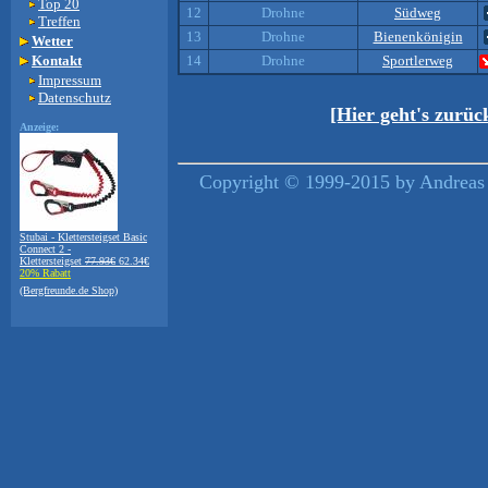
Top 20
12
Drohne
Südweg
Treffen
13
Drohne
Bienenkönigin
Wetter
Kontakt
14
Drohne
Sportlerweg
Impressum
Datenschutz
[Hier geht's zurü
Anzeige:
Copyright © 1999-2015 by Andreas 
Stubai - Klettersteigset Basic
Connect 2 -
Klettersteigset
77.93€
62.34€
20% Rabatt
(Bergfreunde.de Shop)