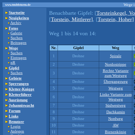
Wege i
www.teufelsturm.de
Benachbarte Gipfel:
[
Torsteinkegel, Vo
Startseite
Neuigkeiten
[
Torstein, Mittlerer]
, [
Torstein, Hoher]
Archiv
Fotos
Weg 1 bis 14 von 14:
Galerie
Suchen
Beitragen
Nr.
Gipfel
Weg
Wege
Suchen
1
Drohne
Spirale
Eintragen
nR
2
Drohne
Nordostrippe
Gipfel
Rechte Variante
Suchen
3
Drohne
zum Westweg
Gebiete
4
Drohne
Übergangsweg
Sperrungen
5
Drohne
Westweg
Kletter-Knigge
Kletterführer
Linke Variante zum
6
Drohne
Westweg
Ausrüstung
Johanniswacht
7
Drohne
Südwestweg
Forum
8
Drohne
Dachkamin
Links
9
Drohne
Nordweg
Benutzer
10
Drohne
AW
Login
Anlegen
11
Drohne
Bienenkönig