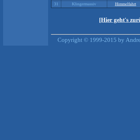
31
Klingermassiv
Himmelfahrt
[Hier geht's zu
Copyright © 1999-2015 by Andrea