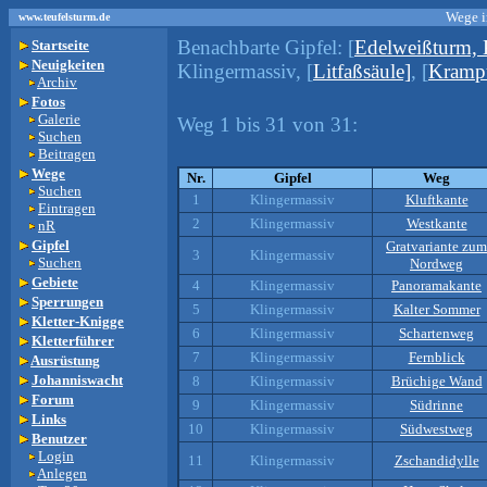
Wege i
www.teufelsturm.de
Benachbarte Gipfel:
[
Edelweißturm, 
Startseite
Neuigkeiten
Klingermassiv, [
Litfaßsäule]
, [
Kramp
Archiv
Fotos
Galerie
Weg 1 bis 31 von 31:
Suchen
Beitragen
Wege
Nr.
Gipfel
Weg
Suchen
1
Klingermassiv
Kluftkante
Eintragen
2
Klingermassiv
Westkante
nR
Gipfel
Gratvariante zum
3
Klingermassiv
Suchen
Nordweg
Gebiete
4
Klingermassiv
Panoramakante
Sperrungen
5
Klingermassiv
Kalter Sommer
Kletter-Knigge
6
Klingermassiv
Schartenweg
Kletterführer
7
Klingermassiv
Fernblick
Ausrüstung
Johanniswacht
8
Klingermassiv
Brüchige Wand
Forum
9
Klingermassiv
Südrinne
Links
10
Klingermassiv
Südwestweg
Benutzer
Login
11
Klingermassiv
Zschandidylle
Anlegen