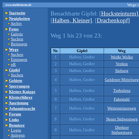
Wege i
www.teufelsturm.de
Benachbarte Gipfel:
[
Hocksteinturm]
Startseite
Neuigkeiten
[
Halben, Kleiner]
, [
Drachenkopf]
Archiv
Fotos
Galerie
Weg 1 bis 23 von 23:
Suchen
Beitragen
Wege
Nr.
Gipfel
Weg
Suchen
1
Halben, Großer
Weiße Wolke
Eintragen
2
Halben, Großer
Verdon
nR
Gipfel
3
Halben, Großer
Südweg
Suchen
4
Halben, Großer
Goldener Mittelweg
Gebiete
Sperrungen
5
Halben, Großer
Turbulenz
Kletter-Knigge
Kletterführer
6
Halben, Großer
Fahrstuhl
Ausrüstung
7
Halben, Großer
Wettersteinerweg
Johanniswacht
Forum
8
Halben, Großer
Neuer Südwestweg
Links
Benutzer
Direkter
9
Halben, Großer
Login
Südwestweg
Anlegen